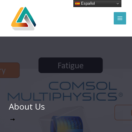
Ir
Español
al
contenido
MAI
MEN
About Us